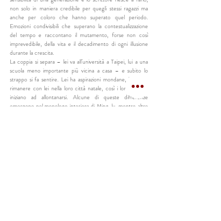
non solo in maniera credibile per quegli stessi ragazzi ma
anche per coloro che hanno superato quel periodo.
Emozioni condivisibili che superano la contestualizzazione
del tempo e raccontano il mutamento, forse non così
imprevedibile, della vita e il decadimento di ogni illusione
durante la crescita.
La coppia si separa – lei va all’università a Taipei, lui a una
scuola meno importante più vicina a casa – e subito lo
strappo si fa sentire. Lei ha aspirazioni mondane, lui vuole
rimanere con lei nella loro città natale, così i loro sentieri
iniziano ad allontanarsi. Alcune di queste differenze
emergono nel monologo interiore di Ming-lu, mentre altre
sono evidenziate da scene piene di dolorosa franchezza; la
disillusione della giovane coppia alla fine si manifesta in
modo talmente brusco e frustrante da assumere un sapore
autentico, malgrado i valori produttivi patinati e le
ambientazioni piacevoli.
Relegare il film sui toni dolci e sperperati dell’amore
adolescenziale risulta perciò riduttivo, e i protagonisti delle
scene iniziali e finali stanno lì a ricordarci l’importanza
costruttiva del ricordo e il suo valore simbolico. Un coming
of age più duro di quanto si creda inizialmente e per questo
anomalo e con un posto nella memoria.