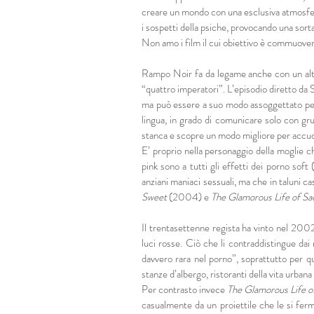
creare un mondo con una esclusiva atmosfera 
i sospetti della psiche, provocando una sort
Non amo i film il cui obiettivo è commuover
Rampo Noir fa da legame anche con un altro
“quattro imperatori”. L’episodio diretto da 
ma può essere a suo modo assoggettato per a
lingua, in grado di comunicare solo con grug
stanca e scopre un modo migliore per accu
E’ proprio nella personaggio della moglie ch
pink sono a tutti gli effetti dei porno sof
anziani maniaci sessuali, ma che in taluni cas
Sweet
(2004) e
The Glamorous Life of Sa
Il trentasettenne regista ha vinto nel 2002 
luci rosse. Ciò che li contraddistingue dai
davvero rara nel porno”, soprattutto per 
stanze d’albergo, ristoranti della vita urban
Per contrasto invece
The Glamorous Life o
casualmente da un proiettile che le si ferm