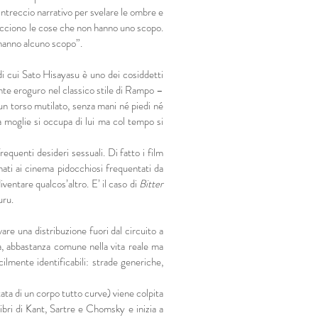
’intreccio narrativo per svelare le ombre e
piacciono le cose che non hanno uno scopo.
 hanno alcuno scopo”.
 di cui Sato Hisayasu è uno dei cosiddetti
nte eroguro nel classico stile di Rampo –
un torso mutilato, senza mani né piedi né
la moglie si occupa di lui ma col tempo si
requenti desideri sessuali. Di fatto i film
inati ai cinema pidocchiosi frequentati da
iventare qualcos’altro. E’ il caso di
Bitter
uru.
are una distribuzione fuori dal circuito a
zza, abbastanza comune nella vita reale ma
cilmente identificabili: strade generiche,
ata di un corpo tutto curve) viene colpita
ibri di Kant, Sartre e Chomsky e inizia a