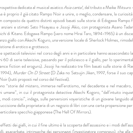
rospettiva dedicata al musical asiatico
Asia canta!
, dal tributo a Meike Mitsuro 
a è proprio il già citato Rampo Noir a unire, o meglio, condensare, la curiosità
m composto da quattro distinti episodi basati sulle storie di Edogawa Rampo firm
anziani e stimati Sato Hisayasu e Jissoji Akio, con protagonista Asano Tadan
ichi
di Kitano. Edogawa Rampo (vero nome Hirai Taro, 1894-1965) è un disce
anzo giallo con Akechi Koguro, una versione locale di Sherlock Holmes, rimodel
stione di erotico e grottesco.
e spettacoli televisivi nel corso degli anni e in particolare hanno assecondato la
i 60 di serie televisive, passando per il poliziesco e il giallo, per lo sperimentali
nce fiction ed eroguro). Jissoji ha realizzato tre film basati sulle storie di 
 1994),
Murder On D Street
(D Zaka no Satsujin Jiken, 1997, forse il suo cap
r (tutti proposti nel corso del festival).
 sono “storie del mistero, immerse nell’erotismo, nel decadente e nel macabro
i umane”, in cui il protagonista detective Akechi Kogoro, “dall’intuito inquie
modi concisi”, indaga, sulle perversioni voyeristiche di un giovane languido a
l’uccisione della proprietaria di un negozio di libri con una certa propensione 
 particolare specchio giapponese (The Hell Of Mirrors).
 effetti dei gialli, in cui il fine ultimo è la scoperta dell’assassino e i modi dell’a
olli, esacerbate, intrinseche dei personaggi (investigatore compreso), che alla 