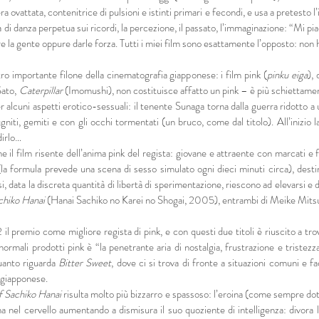
ovattata, contenitrice di pulsioni e istinti primari e fecondi, e usa a pretesto l
a di danza perpetua sui ricordi, la percezione, il passato, l’immaginazione: “Mi 
e la gente oppure darle forza. Tutti i miei film sono esattamente l’opposto: non
 importante filone della cinematografia giapponese: i film pink (
pinku eiga
),
Sato,
Caterpillar
(Imomushi), non costituisce affatto un pink – è più schiettame
lcuni aspetti erotico-sessuali: il tenente Sunaga torna dalla guerra ridotto a 
niti, gemiti e con gli occhi tormentati (un bruco, come dal titolo). All’inizio 
dirlo…
e il film risente dell’anima pink del regista: giovane e attraente con marcati e f
t (la formula prevede una scena di sesso simulato ogni dieci minuti circa), dest
i, data la discreta quantità di libertà di sperimentazione, riescono ad elevarsi e d
chiko Hanai
(Hanai Sachiko no Karei no Shogai, 2005), entrambi di Meike Mits
il premio come migliore regista di pink, e con questi due titoli è riuscito a trov
 normali prodotti pink è “la penetrante aria di nostalgia, frustrazione e triste
quanto riguarda
Bitter Sweet
, dove ci si trova di fronte a situazioni comuni e fa
a giapponese.
f Sachiko Hanai
risulta molto più bizzarro e spassoso: l’eroina (come sempre dot
a nel cervello aumentando a dismisura il suo quoziente di intelligenza: divora l