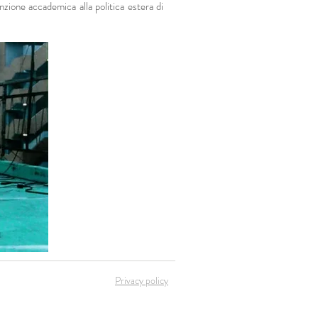
nzione accademica alla politica estera di
Privacy policy