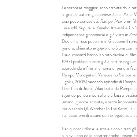
Le sorprese maggiori sono arrivate dalla ret
al grande autore giapponese Jissoji Akio. M
così poco conosciuti.
Rampo Noir
è un fil
Takeuchi Suguru e Kaneko Atsushi e i più 
indipendente giapponese e già visto in
Zato
Doyle, ha reso popolare in Giappone il rom
genere, chiamato
eroguro
, che è una commi
I suoi romanzi hanno ispirato decine di film 
1937) prolifico autore già a partire dagli ann
approdando infine al cinema di genere (scie
Rampo Monogatari: Yaneura no Sanposha,
Jigoku, 2005) secondo episodio di Rampo Noi
I tre film di Jissoji Akio tratti da Rampo
sguardo penetrante sulle più basse passion
umano, guance scavate, altezza imponente, 
inizio secolo (A Watcher In The Attic), sul
sull’uccisione di alcune donne legate ad un
Per quanto i film e le storie siano a tutti gli
allo sviluppo delle caratteristiche umane, f