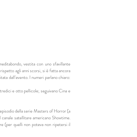
meditabondo, vestita con uno sfavillante
ispetto agli anni scorsi, si è fatta ancora
tata dall’evento. I numeri parlano chiaro:
redici e otto pellicole; seguivano Cina e
 episodio della serie Masters of Horror (a
l canale satellitare americano Showtime.
e (per quelli non poteva non ripetersi il