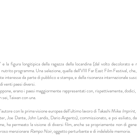
 la figura longitipica della ragazza della locandina (dal volto decolorato e 
 nutrito programma. Una selezione, quella dell'VIII Far East Film Festival, che, r
 interesse da parte di pubblico e stampa, e della risonanza internazionale susci
di venti paesi diversi.
pone, erano i paesi maggiormente rappresentati con, rispettivamente, dodici, t
n sei, Taiwan con una.
r d’autore con la prima visione europea dell’ultimo lavoro di Takashi Miike
Imprint
,
r, Joe Dante, John Landis, Dario Argento), commissionato, e poi esiliato, da
me, ha permeato la visione di diversi film, anche se propriamente non di gener
overoso menzionare
Rampo Noir
, oggetto perturbante e di indelebile memoria.