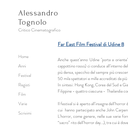
Alessandro
Tognolo
Critico Cinematografico
Far East Film Festival di Udine 8
Home
Anche quest’anno Udine "porta a oriente” e
Anni
cappottino rosso) ci conduce all’interno del
più densa, specchio del sempre più crescente
Festival
50 mila spettatori e mille accreditati da più 
Registi
In sintesi: Hong Kong, Corea del Sud e Giap
Filippine - quattro ciascuna - Thailandia co
Film
Varie
Il festival si è aperto all’insegna dell’horro
cui hanno partecipato anche John Carpente
Scrivimi
L’horror, come genere, nelle sue varie for
“sacro” rito dell’horror day…), tra cui è d