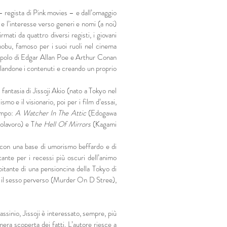
– regista di Pink movies – e dall’omaggio
 e l’interesse verso generi e nomi (a noi)
ati da quattro diversi registi, i giovani
obu, famoso per i suoi ruoli nel cinema
polo di Edgar Allan Poe e Arthur Conan
landone i contenuti e creando un proprio
 fantasia di Jissoji Akio (nato a Tokyo nel
smo e il visionario, poi per i film d’essai,
Rampo:
A Watcher In The Attic
(Edogawa
olavoro) e T
he Hell Of Mirrors
(Kagami
, con una base di umorismo beffardo e di
tante per i recessi più oscuri dell’animo
bitante di una pensioncina della Tokyo di
per il sesso perverso (Murder On D Stree),
ssassinio, Jissoji è interessato, sempre, più
mera scoperta dei fatti. L’autore riesce a