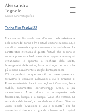
Alessandro
Tognolo
Critico Cinematografico
Torino Film Festival 33
Tracciare un filo conduttore all’interno della selezione e
delle sezioni del Torino Film Festival, edizione numero 33, è
una sfida temeraria e quasi certamente inconcludente. La
caratteristica intrinseca di questo festival, che di anno in
anno rappresenta al livello nazionale un appuntamento quasi
irrinunciabile, è appunto la ricchezza della scelta,
l’eterogeneità delle visioni, l’azzardo di ogni percorso che
più o meno casualmente si sceglie di intraprendere.
C’è da perdersi dunque ma ciò non deve spaventare:
ritroviamo le consuete suddivisioni a cui la direzione di
Emanuela Martini ci ha abituato negli anni: Concorso, Festa
Mobile, documentari, cortometraggi, Onde, la più
caratterizzante After Hours, la retrospettiva sulla
fantascienza, l’utopia e la distopia “Cose che verrano. La
terra vista dal cinema”, e una dedicata al Guest Director
Julien Temple “Questione di vita e di morte”, che ha
consentito di rivedere su grande schermo molti capitoli