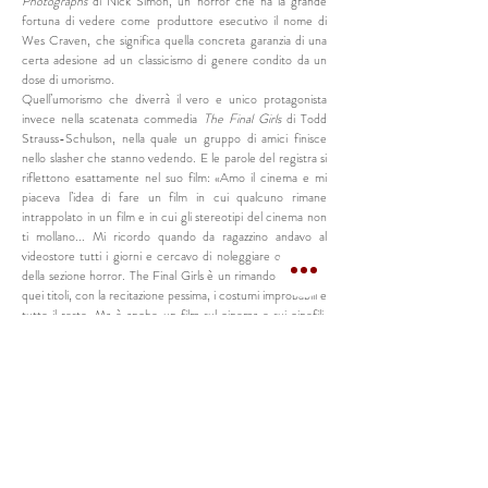
Photographs
di Nick Simon, un horror che ha la grande
fortuna di vedere come produttore esecutivo il nome di
Wes Craven, che significa quella concreta garanzia di una
certa adesione ad un classicismo di genere condito da un
dose di umorismo.
Quell’umorismo che diverrà il vero e unico protagonista
invece nella scatenata commedia
The Final Girls
di Todd
Strauss-Schulson, nella quale un gruppo di amici finisce
nello slasher che stanno vedendo. E le parole del registra si
riflettono esattamente nel suo film: «Amo il cinema e mi
piaceva l’idea di fare un film in cui qualcuno rimane
intrappolato in un film e in cui gli stereotipi del cinema non
ti mollano... Mi ricordo quando da ragazzino andavo al
videostore tutti i giorni e cercavo di noleggiare ogni titolo
della sezione horror. The Final Girls è un rimando comico a
quei titoli, con la recitazione pessima, i costumi improbabili e
tutto il resto. Ma è anche un film sul cinema e sui cinefili.
Volevo che trasparisse la gioia assoluta della regia
cinematografica: gran parte dell’essenza del film risiede nel
tono e nel modo in cui è stato diretto».
La passione per il cinema è anche alla base dell’intenso e
assiduo lavoro di ricerca e sperimentazione che
contraddistingue da sempre un autore molto amato, a suo
modo geniale e inclassificabile come Guy Maddin, presente