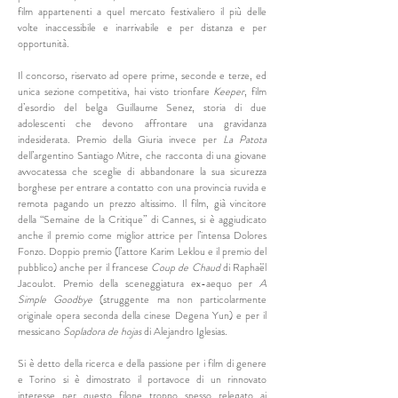
film appartenenti a quel mercato festivaliero il più delle
volte inaccessibile e inarrivabile e per distanza e per
opportunità.
Il concorso, riservato ad opere prime, seconde e terze, ed
unica sezione competitiva, hai visto trionfare
Keeper
, film
d’esordio del belga Guillaume Senez, storia di due
adolescenti che devono affrontare una gravidanza
indesiderata. Premio della Giuria invece per
La Patota
dell’argentino Santiago Mitre, che racconta di una giovane
avvocatessa che sceglie di abbandonare la sua sicurezza
borghese per entrare a contatto con una provincia ruvida e
remota pagando un prezzo altissimo. Il film, già vincitore
della “Semaine de la Critique” di Cannes, si è aggiudicato
anche il premio come miglior attrice per l’intensa Dolores
Fonzo. Doppio premio (l’attore Karim Leklou e il premio del
pubblico) anche per il francese
Coup de Chaud
di Raphaël
Jacoulot. Premio della sceneggiatura ex-aequo per
A
Simple Goodbye
(struggente ma non particolarmente
originale opera seconda della cinese Degena Yun) e per il
messicano
Sopladora de hojas
di Alejandro Iglesias.
Si è detto della ricerca e della passione per i film di genere
e Torino si è dimostrato il portavoce di un rinnovato
interesse per questo filone troppo spesso relegato ai