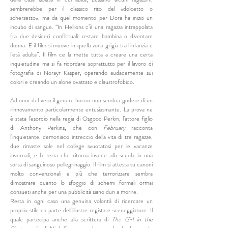
sembrerebbe per il classico rito del «dolcetto o
scherzetto», ma da quel momento per Dora ha inizio un
incubo di sangue. “In Hellions c’è una ragazza intrappolata
fra due desideri conflittuali: restare bambina o diventare
donna. E il film si muove in quella zona grigia tra l’infanzia e
l’età adulta”. Il film ce la mette tutta a creare una certa
inquietudine ma si fa ricordare soprattutto per il lavoro di
fotografia di Norayr Kasper, operando audacemente sui
colori e creando un alone ovattato e claustrofobico.
Ad onor del vero il genere horror non sembra godere di un
rinnovamento particolarmente entusiasmante. La prova ne
è stata l’esordio nella regia di Osgood Perkin, l’attore figlio
di Anthony Perkins, che con
February
racconta
l’inquietante, demoniaco intreccio della vita di tre ragazze,
due rimaste sole nel college svuotatosi per le vacanze
invernali, e la terza che ritorna invece alla scuola in una
sorta di sanguinoso pellegrinaggio. Il film si attesta su canoni
molto convenzionali e più che terrorizzare sembra
dimostrare quanto lo sfoggio di schemi formali ormai
consueti anche per una pubblicità siano duri a morire.
Resta in ogni caso una genuina volontà di ricercare un
proprio stile da parte dell’illustre regista e sceneggiatore. Il
quale partecipa anche alla scrittura di
The Girl in the