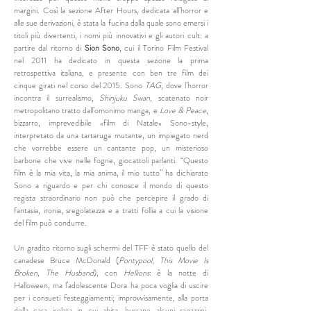
margini. Così la sezione After Hours, dedicata all’horror e
alle sue derivazioni, è stata la fucina dalla quale sono emersi i
titoli più divertenti, i nomi più innovativi e gli autori cult: a
partire dal ritorno di
Sion Sono
, cui il Torino Film Festival
nel 2011 ha dedicato in questa sezione la prima
retrospettiva italiana, e presente con ben tre film dei
cinque girati nel corso del 2015. Sono
TAG
, dove l’horror
incontra il surrealismo,
Shinjuku Swan
, scatenato noir
metropolitano tratto dall’omonimo manga, e
Love & Peace
,
bizzarro, imprevedibile «film di Natale» Sono-style,
interpretato da una tartaruga mutante, un impiegato nerd
che vorrebbe essere un cantante pop, un misterioso
barbone che vive nelle fogne, giocattoli parlanti. “Questo
film è la mia vita, la mia anima, il mio tutto” ha dichiarato
Sono a riguardo e per chi conosce il mondo di questo
regista straordinario non può che percepire il grado di
fantasia, ironia, sregolatezza e a tratti follia a cui la visione
del film può condurre.
Un gradito ritorno sugli schermi del TFF è stato quello del
canadese Bruce McDonald (
Pontypool
,
This Movie Is
Broken, The Husband
), con
Hellions
: è la notte di
Halloween, ma l’adolescente Dora ha poca voglia di uscire
per i consueti festeggiamenti; improvvisamente, alla porta
della casa isolata in cui abita, bussano alcuni ragazzini,