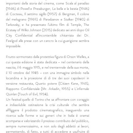
importanti della storia del cinema, come Scala al paradiso
(1946) di Powell e Pressburger, La bella e la bestia (1946)
di Cocteau, Il settimo sigillo (1957) di Bergman, Il colore
del melograno (1969) di Paradzanov e Stalker (1980) di
Tarkovsky, e ha presentato l’ultimo film di Temple, The
Ecstasy of Wilko Johnson (2015) dedicato sei anni dopo Oil
City Confidential all’incontenibile chitarrista dei Dr.
Feelgod alle prese con un cancro la cui guarigione sembra
impossibile.
Il tutto sormontato dalla protettiva figura di Orson Welles, a
cui questa edizione è stata dedicata - nel centenario della
nascita, il 6 maggio 1915, e nel trentennale della sua morte,
il 10 ottobre del 1985 - con una immagine simbolo nella
locandina e la proiezione di di tre dei suoi capolavori in
versione restaurata, Quarto potere (Citizen Kane, 1941),
Rapporto Confidenziale (Mr. Arkadin, 1955) e L'infernale
Quinlan (Touch of Evil, 1958).
Un festival quello di Torino che sa affrontare con coraggio
e indissolubile ostinazione la crisi culturale che sembra
affliggere il prodotto cinematografico, inseguendo una
ricerca sulle forme e sui generi che in Italia è oramai
scomparsa e valorizzando il prezioso contributo del pubblico,
sempre numerosissimo, e non solo degli addetti ai lavori,
permettendo, di fatto, a tutti di accedere e usufruire di